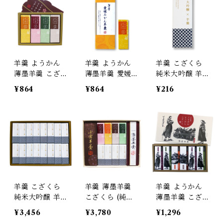
フト プレゼン
レゼント ギフ
レゼント ギフ
ト 御中元 御歳
ト
ト
暮
羊羹 ようかん
羊羹 ようかん
羊羹 こざくら
薄墨羊羹 こざ
薄墨羊羹 愛媛
純米大吟醸 羊
くら 4個入 ひ
みかん 4個入
羹 ばら売り
¥864
¥864
¥216
とくち 一口 ミ
ひとくち 一口
ニ 和菓子 デザ
ミニ 和菓子 デ
ート 贈り物 プ
ザート 贈り物
レゼント ギフ
プレゼント ギ
ト
フト
羊羹 こざくら
羊羹 薄墨羊羹
羊羹 ようかん
純米大吟醸 羊
こざくら (純米
薄墨羊羹 こざ
羹 16個入
大吟醸羊羹/小
くら 松山 道後
¥3,456
¥3,780
¥1,296
豆/抹茶/黒糖/愛
めぐり 6個入