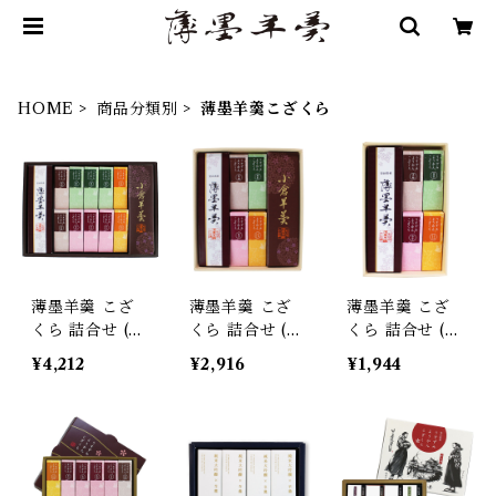
HOME
商品分類別
薄墨羊羹こざくら
薄墨羊羹 こざ
薄墨羊羹 こざ
薄墨羊羹 こざ
くら 詰合せ (薄
くら 詰合せ (薄
くら 詰合せ (薄
墨羊羹小棹/小
墨羊羹小棹/小
墨羊羹小棹/薄
¥4,212
¥2,916
¥1,944
倉羊羹/薄墨羊
倉羊羹/薄墨羊
墨羊羹こざくら
羹こざくら10
羹こざくら4本)
4本) 和菓子 デ
本) 和菓子 デザ
和菓子 デザー
ザート スイー
ート スイーツ
ト スイーツ 贈
ツ 贈り物 プレ
贈り物 プレゼ
り物 プレゼン
ゼント ギフト
ント ギフト お
ト ギフト お土
お土産 お歳暮