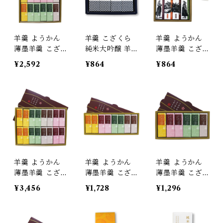
土産 お歳暮
産 お歳暮
羊羹 ようかん
羊羹 こざくら
羊羹 ようかん
薄墨羊羹 こざ
純米大吟醸 羊
薄墨羊羹 こざ
くら 12個入 ひ
羹 4個入
くら 松山 道後
¥2,592
¥864
¥864
とくち 一口 ミ
めぐり 4個入
ニ 和菓子 デザ
愛媛 松山 茂本
ート 贈り物 プ
ヒデキチ コラ
レゼント ギフ
ボ 坊ちゃん マ
ト
ドンナ 道後温
泉 松山城 限定
パッケージ 老
舗 名店 銘菓
羊羹 ようかん
羊羹 ようかん
羊羹 ようかん
薄墨羊羹 こざ
薄墨羊羹 こざ
薄墨羊羹 こざ
くら 16個入 ひ
くら 8個入 ひ
くら 6個入 ひ
¥3,456
¥1,728
¥1,296
とくち 一口 ミ
とくち 一口 ミ
とくち 一口 ミ
ニ 和菓子 デザ
ニ 和菓子 デザ
ニ 和菓子 デザ
ート ご贈答 ギ
ート 贈り物 プ
ート 贈り物 プ