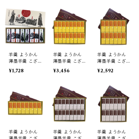
媛みかん) 小棹
愛媛 松山 茂本
詰合せ
ヒデキチ コラ
ボ 坊ちゃん マ
ドンナ 道後温
泉 松山城 限定
パッケージ 老
舗 名店 銘菓
羊羹 ようかん
羊羹 ようかん
羊羹 ようかん
薄墨羊羹 こざ
薄墨羊羹 こざ
薄墨羊羹 こざ
くら 松山 道後
くら 愛媛みか
くら 愛媛みか
¥1,728
¥3,456
¥2,592
めぐり 8個入
ん 16個入
ん 12個入
愛媛 松山 茂本
ヒデキチ コラ
ボ 坊ちゃん マ
ドンナ 道後温
泉 松山城 限定
パッケージ 老
舗 名店 銘菓
羊羹 ようかん
羊羹 ようかん
羊羹 ようかん
薄墨羊羹 こざ
薄墨羊羹 こざ
薄墨羊羹 こざ