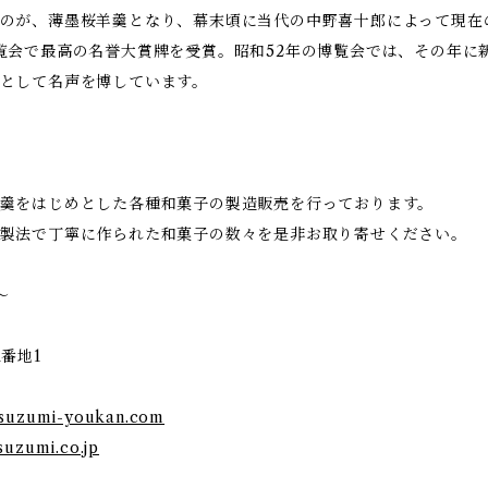
のが、薄墨桜羊羹となり、幕末頃に当代の中野喜十郎によって現在
覧会で最高の名誉大賞牌を受賞。昭和52年の博覧会では、その年に
として名声を博しています。
羹をはじめとした各種和菓子の製造販売を行っております。
製法で丁寧に作られた和菓子の数々を是非お取り寄せください。
～
1番地1
usuzumi-youkan.com
suzumi.co.jp