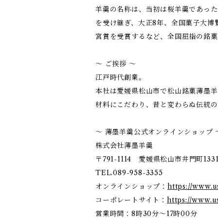
羊羹の名称は、当初は桜羊羹であった
を受け継ぎ、大正8年、全国菓子大博
宮賞を受賞するなど、全国屈指の銘菓
～ ご挨拶 ～
江戸時代創業。
本社は愛媛県松山市で松山銘菓薄墨羊
材料にこだわり、昔と変わらぬ伝統の
～ 薄墨羊羹公式オンラインショップ 
株式会社薄墨羊羹
〒791-1114 愛媛県松山市井門町133
TEL.089-958-3355
オンラインショップ：
https://www.
コーポレートサイト：
https://www.u
営業時間：8時30分～17時00分