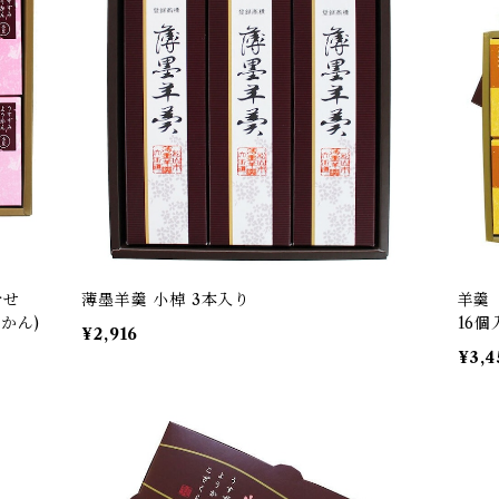
合せ
薄墨羊羹 小棹 3本入り
羊羹
かん)
16個
¥2,916
¥3,4