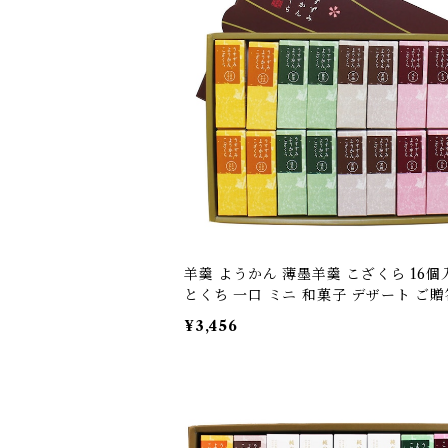
羊羹 ようかん 薄墨羊羹 こざくら 16個
とくち 一口 ミニ 和菓子 デザート ご贈
フト プレゼント 御中元 御歳暮
¥3,456