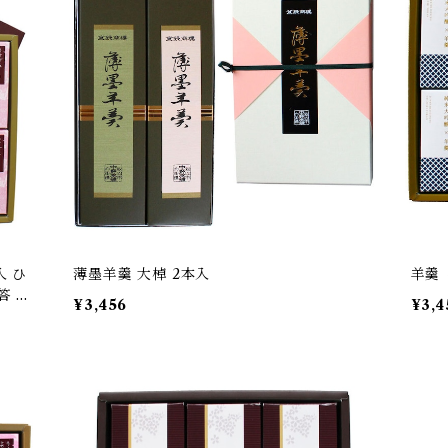
入 ひ
薄墨羊羹 大棹 2本入
羊羹 
答 ギ
¥3,456
¥3,4