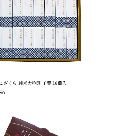
こざくら 純米大吟醸 羊羹 16個入
56