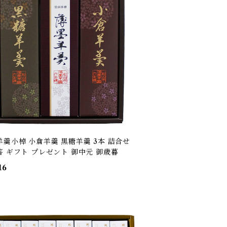
羊羹小棹 小倉羊羹 黒糖羊羹 3本 詰合せ
答 ギフト プレゼント 御中元 御歳暮
16