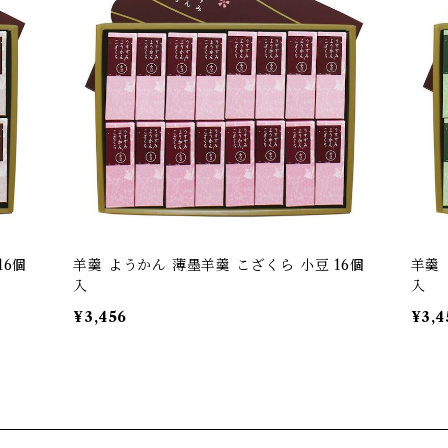
16個
羊羹 ようかん 薄墨羊羹 こざくら 小豆 16個
羊羹 
入
入
¥3,456
¥3,4