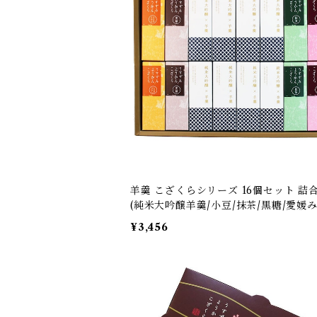
羊羹 こざくらシリーズ 16個セット 詰
(純米大吟醸羊羹/小豆/抹茶/黒糖/愛媛み
¥3,456