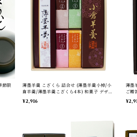
季節限
薄墨羊羹 こざくら 詰合せ (薄墨羊羹小棹/小
薄墨
倉羊羹/薄墨羊羹こざくら4本) 和菓子 デザー
ご贈
ト スイーツ 贈り物 プレゼント ギフト お土
¥2,916
¥2,9
産 お歳暮