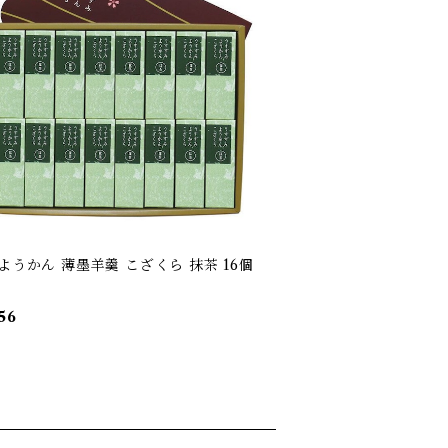
ようかん 薄墨羊羹 こざくら 抹茶 16個
56