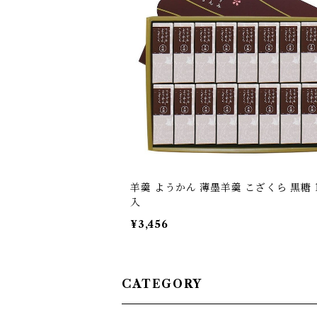
羊羹 ようかん 薄墨羊羹 こざくら 黒糖 
入
¥3,456
CATEGORY