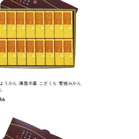
 ようかん 薄墨羊羹 こざくら 愛媛みかん
入
56