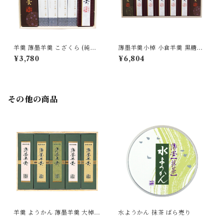
羊羹 薄墨羊羹 こざくら (純米
薄墨羊羹小棹 小倉羊羹 黒糖羊
大吟醸羊羹/小豆/抹茶/黒糖/愛
羹 7本 詰合せ
¥3,780
¥6,804
媛みかん) 小棹 詰合せ
その他の商品
羊羹 ようかん 薄墨羊羹 大棹
水ようかん 抹茶 ばら売り