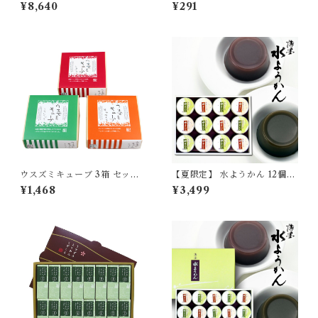
桐箱入り 5本 セット
¥8,640
¥291
ウスズミキューブ 3箱 セット
【夏限定】 水ようかん 12個
(クラシック/ショコラ/キャラ
セット 【季節限定/期間限定】
¥1,468
¥3,499
メル×各1)