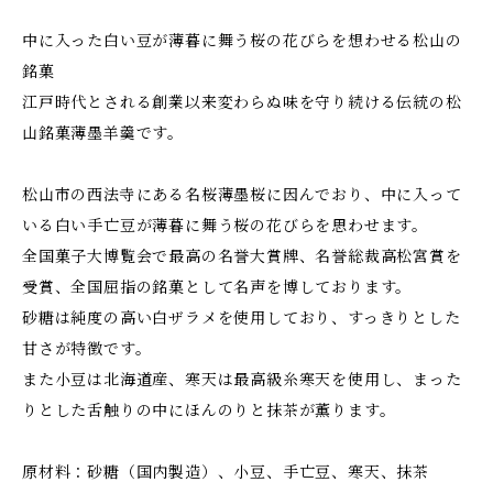
中に入った白い豆が薄暮に舞う桜の花びらを想わせる松山の
銘菓
江戸時代とされる創業以来変わらぬ味を守り続ける伝統の松
山銘菓薄墨羊羹です。
松山市の西法寺にある名桜薄墨桜に因んでおり、中に入って
いる白い手亡豆が薄暮に舞う桜の花びらを思わせます。
全国菓子大博覧会で最高の名誉大賞牌、名誉総裁高松宮賞を
受賞、全国屈指の銘菓として名声を博しております。
砂糖は純度の高い白ザラメを使用しており、すっきりとした
甘さが特徴です。
また小豆は北海道産、寒天は最高級糸寒天を使用し、まった
りとした舌触りの中にほんのりと抹茶が薫ります。
原材料：砂糖（国内製造）、小豆、手亡豆、寒天、抹茶