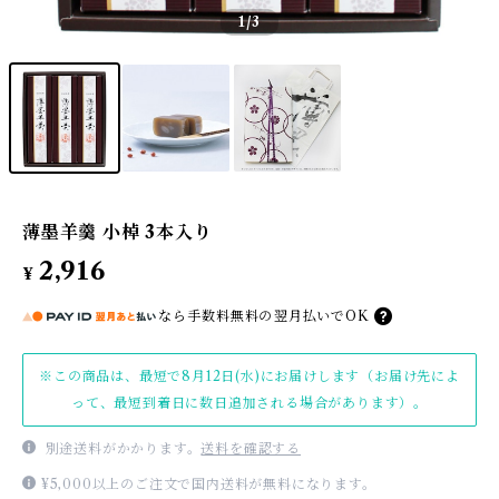
1
/3
薄墨羊羹 小棹 3本入り
2,916
¥
なら
手数料無料の
翌月払いでOK
※この商品は、最短で8月12日(水)にお届けします（お届け先によ
って、最短到着日に数日追加される場合があります）。
別途送料がかかります。
送料を確認する
¥5,000以上のご注文で国内送料が無料になります。