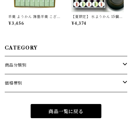
羊羹 ようかん 薄墨羊羹 こざく
【夏限定】 水ようかん 15個
ら 抹茶 16個入
セット 【季節限定/期間限定】
¥3,456
¥4,374
CATEGORY
商品分類別
薄墨羊羹こざくら
価格帯別
薄墨羊羹小棹
1500円までの商品
商品一覧に戻る
薄墨羊羹大棹
1501円から2500円までの商品