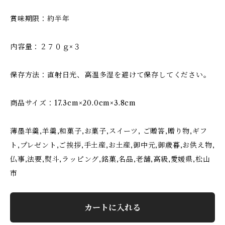
賞味期限：約半年
内容量：２７０ｇ×３
保存方法：直射日光、高温多湿を避けて保存してください。
商品サイズ：17.3cm×20.0cm×3.8cm
薄墨羊羹,羊羹,和菓子,お菓子,スイーツ, ご贈答,贈り物,ギフ
ト,プレゼント,ご挨拶,手土産,お土産,御中元,御歳暮,お供え物,
仏事,法要,熨斗,ラッピング,銘菓,名品,老舗,高級,愛媛県,松山
市
カートに入れる