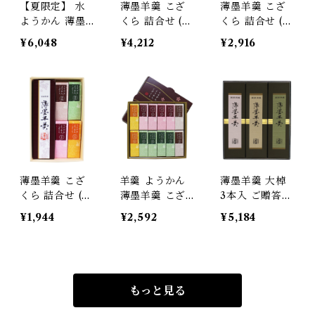
【夏限定】 水
薄墨羊羹 こざ
薄墨羊羹 こざ
ようかん 薄墨
くら 詰合せ (薄
くら 詰合せ (薄
羊羹大棹 小倉
墨羊羹小棹/小
墨羊羹小棹/小
¥6,048
¥4,212
¥2,916
羊羹大棹 詰合
倉羊羹/薄墨羊
倉羊羹/薄墨羊
せ 和菓子 ギフ
羹こざくら10
羹こざくら4本)
ト 贈答品 お中
本) 和菓子 デザ
和菓子 デザー
元 プレゼント
ート スイーツ
ト スイーツ 贈
【季節限定/期
贈り物 プレゼ
り物 プレゼン
間限定】
ント ギフト お
ト ギフト お土
土産 お歳暮
産 お歳暮
薄墨羊羹 こざ
羊羹 ようかん
薄墨羊羹 大棹
くら 詰合せ (薄
薄墨羊羹 こざ
3本入 ご贈答
墨羊羹小棹/薄
くら 12個入 ひ
ギフト プレゼ
¥1,944
¥2,592
¥5,184
墨羊羹こざくら
とくち 一口 ミ
ント 御中元 御
4本) 和菓子 デ
ニ 和菓子 デザ
歳暮
ザート スイー
ート 贈り物 プ
ツ 贈り物 プレ
レゼント ギフ
ゼント ギフト
ト
もっと見る
お土産 お歳暮