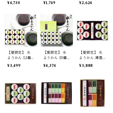
墨羊羹 水よう
セット 【季節
セット 【季節
¥4,730
¥1,749
¥2,624
かん とろ生水
限定/期間限
限定/期間限
ようかん 夏 ギ
定】
定】
フト セット 贈
り物 贈答品 お
中元 御中元 プ
レゼント 【季
節限定/期間限
定】
【夏限定】 水
【夏限定】 水
【夏限定】 水
ようかん 12個
ようかん 15個
ようかん 薄墨
セット 【季節
セット 【季節
羊羹小棹 詰合
¥3,499
¥4,374
¥3,888
限定/期間限
限定/期間限
せ セット ギフ
定】
定】
ト お中元 贈答
品 贈り物 プレ
ゼント 【季節
限定/期間限
定】