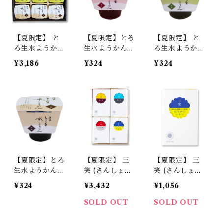
【夏限定】 と
【夏限定】とろ
【夏限定】 と
ろ生水ようかん
生水ようかん
ろ生水ようか
9個入 詰合せ
小豆 単品
ん 抹茶 (まっ
¥3,186
¥324
¥324
【季節限定/期
【季節限定/期
ちゃ) 単品 【季
間限定】
間限定】
節限定/期間限
定】
【夏限定】とろ
【夏限定】 三
【夏限定】 三
生水ようかん
笑 (さんしょう)
笑 (さんしょう)
珈琲 (コーヒー)
４本入り 詰合
はちみつレモン
¥324
¥3,432
¥1,056
単品 【季節限
せ 【定番3種／
単品 【季節限
定/期間限定】
期間限定はちみ
定/期間限定】
SOLD OUT
SOLD OUT
つレモン】