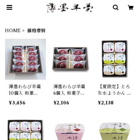
HOME
価格帯別
薄墨わらび羊羹
薄墨わらび羊羹
【夏限定】とろ
10個入 和菓子
6個入 和菓子
生水ようかん 6
デザート ご贈
デザート ご贈
個入 詰合せ
¥3,456
¥2,106
¥2,138
答 ギフト プレ
答 ギフト プレ
【季節限定/期
ゼント 御中元
ゼント 御中元
間限定】
御歳暮
御歳暮