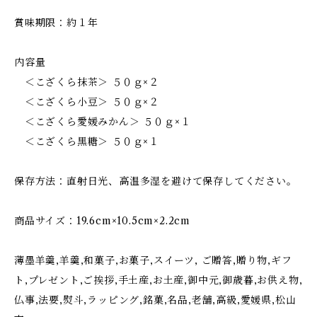
賞味期限：約１年
内容量
＜こざくら抹茶＞ ５０ｇ×２
＜こざくら小豆＞ ５０ｇ×２
＜こざくら愛媛みかん＞ ５０ｇ×１
＜こざくら黒糖＞ ５０ｇ×１
保存方法：直射日光、高温多湿を避けて保存してください。
商品サイズ：19.6cm×10.5cm×2.2cm
薄墨羊羹,羊羹,和菓子,お菓子,スイーツ, ご贈答,贈り物,ギフ
ト,プレゼント,ご挨拶,手土産,お土産,御中元,御歳暮,お供え物,
仏事,法要,熨斗,ラッピング,銘菓,名品,老舗,高級,愛媛県,松山