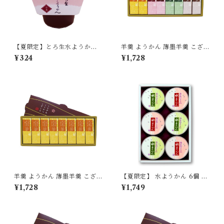
【夏限定】とろ生水ようか
羊羹 ようかん 薄墨羊羹 こざく
ん 小豆 単品 【季節限定/
ら 8個入 ひとくち 一口 ミニ
¥324
¥1,728
期間限定】
和菓子 デザート 贈り物 プレゼ
ント ギフト
羊羹 ようかん 薄墨羊羹 こざく
【夏限定】 水ようかん 6個 セ
ら 愛媛みかん 8個入
ット 【季節限定/期間限定】
¥1,728
¥1,749