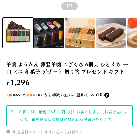
1
/7
羊羹 ようかん 薄墨羊羹 こざくら 6個入 ひとくち 一
口 ミニ 和菓子 デザート 贈り物 プレゼント ギフト
1,296
¥
なら
手数料無料の
翌月払いでOK
※この商品は、最短で8月12日(水)にお届けします（お届け先によ
って、最短到着日に数日追加される場合があります）。
別途送料がかかります。
送料を確認する