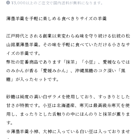
¥5,000以上のご注文で国内送料が無料になります。
薄墨羊羹を手軽に楽しめる食べきりサイズの羊羹
江戸時代とされる創業以来変わらぬ味を守り続ける伝統の松
山銘菓薄墨羊羹。その味を手軽に食べていただける小さなサ
イズの羊羹です。
弊社の定番商品であります「抹茶」「小豆」、愛媛ならでは
のみかんが香る「愛媛みかん」、沖縄黒糖のコク深い「黒
糖」が入ったセットです。
砂糖は純度の高い白ザラメを使用しており、すっきりとした
甘さが特徴です。小豆は北海道産、寒天は最高級糸寒天を使
用し、まったりとした舌触りの中にほんのりと抹茶が薫りま
す。
※薄墨羊羹小棹、大棹に入っている白い豆は入っておりませ