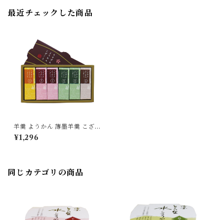
最近チェックした商品
羊羹 ようかん 薄墨羊羹 こざく
ら 6個入 ひとくち 一口 ミニ
¥1,296
和菓子 デザート 贈り物 プレゼ
ント ギフト
同じカテゴリの商品