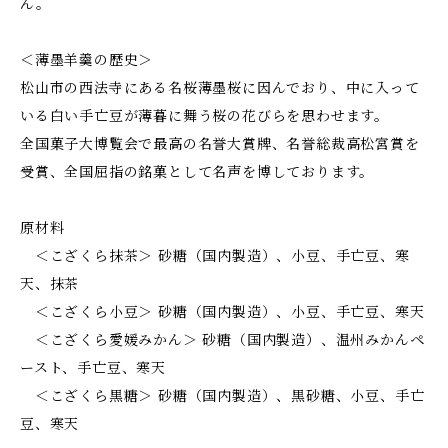
ん。
＜薄墨羊羹の歴史＞
松山市の西法寺にある名桜薄墨桜に因んでおり、中に入って
いる白い手亡豆が薄暮に舞う桜の花びらを思わせます。
全国菓子大博覧会で最高の名誉大賞牌、名誉総裁高松宮賞を
受賞、全国屈指の銘菓として名声を博しております。
原材料
＜こざくら抹茶＞ 砂糖（国内製造）、小豆、手亡豆、寒
天、抹茶
＜こざくら小豆＞ 砂糖（国内製造）、小豆、手亡豆、寒天
＜こざくら愛媛みかん＞ 砂糖（国内製造）、温州みかんペ
ースト、手亡豆、寒天
＜こざくら黒糖＞ 砂糖（国内製造）、黒砂糖、小豆、手亡
豆、寒天