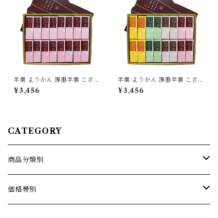
羊羹 ようかん 薄墨羊羹 こざく
羊羹 ようかん 薄墨羊羹 こざく
ら 小豆 16個入
ら 16個入 ひとくち 一口 ミニ
¥3,456
¥3,456
和菓子 デザート ご贈答 ギフト
プレゼント 御中元 御歳暮
CATEGORY
商品分類別
薄墨羊羹こざくら
価格帯別