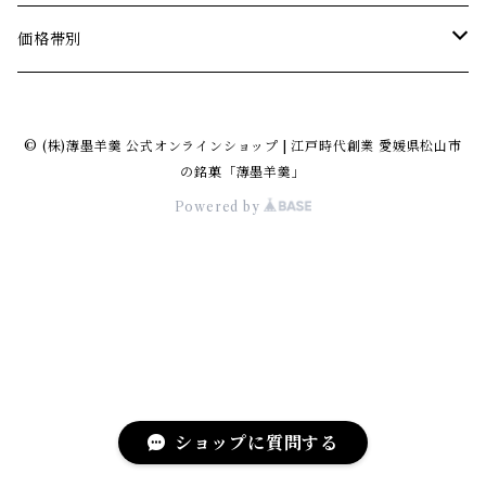
薄墨羊羹こざくら
価格帯別
薄墨羊羹小棹
1500円までの商品
© (株)薄墨羊羹 公式オンラインショップ | 江戸時代創業 愛媛県松山市
薄墨羊羹大棹
1501円から2500円までの商品
の銘菓「薄墨羊羹」
Powered by
薄墨羊羹こざくら 松山道後めぐり
2501円から3500円までの商品
純米大吟醸羊羹
3501円以上の商品
ウスズミキューブ
どら焼き
ショップに質問する