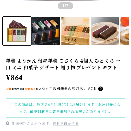
1
/7
羊羹 ようかん 薄墨羊羹 こざくら 4個入 ひとくち 一
口 ミニ 和菓子 デザート 贈り物 プレゼント ギフト
¥864
なら
手数料無料の
翌月払いでOK
※この商品は、最短で8月14日(金)にお届けします（お届け先によ
って、最短到着日に数日追加される場合があります）。
別途送料がかかります。
送料を確認する