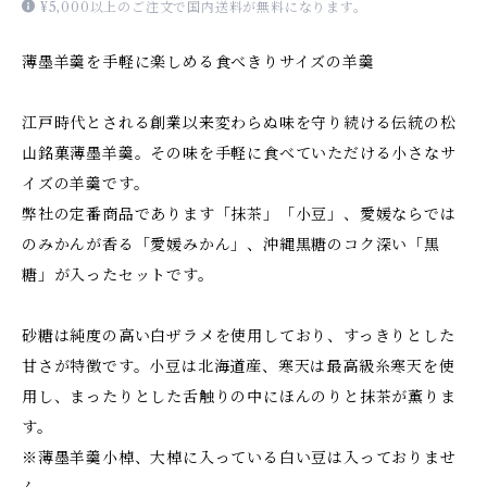
¥5,000以上のご注文で国内送料が無料になります。
薄墨羊羹を手軽に楽しめる食べきりサイズの羊羹
江戸時代とされる創業以来変わらぬ味を守り続ける伝統の松
山銘菓薄墨羊羹。その味を手軽に食べていただける小さなサ
イズの羊羹です。
弊社の定番商品であります「抹茶」「小豆」、愛媛ならでは
のみかんが香る「愛媛みかん」、沖縄黒糖のコク深い「黒
糖」が入ったセットです。
砂糖は純度の高い白ザラメを使用しており、すっきりとした
甘さが特徴です。小豆は北海道産、寒天は最高級糸寒天を使
用し、まったりとした舌触りの中にほんのりと抹茶が薫りま
す。
※薄墨羊羹小棹、大棹に入っている白い豆は入っておりませ