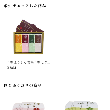
最近チェックした商品
羊羹 ようかん 薄墨羊羹 こざく
ら 4個入 ひとくち 一口 ミニ
¥864
和菓子 デザート 贈り物 プレゼ
ント ギフト
同じカテゴリの商品