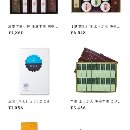
薄墨羊羹小棹 小倉羊羹 黒糖羊
【夏限定】 水ようかん 薄墨羊
羹 5本 詰合せ
羹大棹 小倉羊羹大棹 詰合せ 和
¥4,860
¥6,048
菓子 ギフト 贈答品 お中元 プ
レゼント 【季節限定/期間限
定】
三笑 (さんしょう) 黒ごま
羊羹 ようかん 薄墨羊羹 こざく
ら 抹茶 16個入
¥1,056
¥3,456