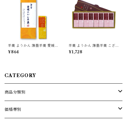
羊羹 ようかん 薄墨羊羹 愛媛み
羊羹 ようかん 薄墨羊羹 こざく
かん 4個入 ひとくち 一口 ミニ
ら 小豆 8個入
¥864
¥1,728
和菓子 デザート 贈り物 プレゼ
ント ギフト
CATEGORY
商品分類別
薄墨羊羹こざくら
価格帯別
薄墨羊羹小棹
1500円までの商品