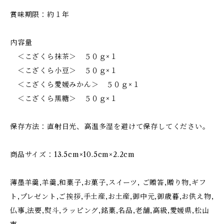
賞味期限：約１年
内容量
＜こざくら抹茶＞ ５０ｇ×１
＜こざくら小豆＞ ５０ｇ×１
＜こざくら愛媛みかん＞ ５０ｇ×１
＜こざくら黒糖＞ ５０ｇ×１
保存方法：直射日光、高温多湿を避けて保存してください。
商品サイズ：13.5cm×10.5cm×2.2cm
薄墨羊羹,羊羹,和菓子,お菓子,スイーツ, ご贈答,贈り物,ギフ
ト,プレゼント,ご挨拶,手土産,お土産,御中元,御歳暮,お供え物,
仏事,法要,熨斗,ラッピング,銘菓,名品,老舗,高級,愛媛県,松山