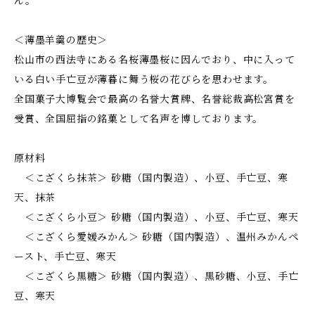
ん。
＜薄墨羊羹の歴史＞
松山市の西法寺にある名桜薄墨桜に因んでおり、中に入って
いる白い手亡豆が薄暮に舞う桜の花びらを思わせます。
全国菓子大博覧会で最高の名誉大賞牌、名誉総裁高松宮賞を
受賞、全国屈指の銘菓として名声を博しております。
原材料
＜こざくら抹茶＞ 砂糖（国内製造）、小豆、手亡豆、寒
天、抹茶
＜こざくら小豆＞ 砂糖（国内製造）、小豆、手亡豆、寒天
＜こざくら愛媛みかん＞ 砂糖（国内製造）、温州みかんペ
ースト、手亡豆、寒天
＜こざくら黒糖＞ 砂糖（国内製造）、黒砂糖、小豆、手亡
豆、寒天