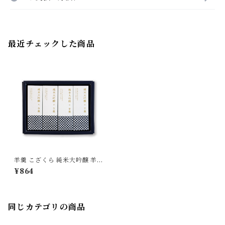
最近チェックした商品
羊羹 こざくら 純米大吟醸 羊羹
4個入
¥864
同じカテゴリの商品