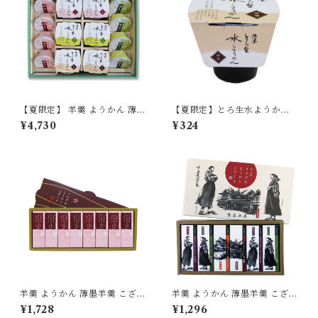
【夏限定】 羊羹 ようかん 薄墨
【夏限定】とろ生水ようか
羊羹 水ようかん とろ生水よう
ん 珈琲 (コーヒー) 単品
¥4,730
¥324
かん 夏 ギフト セット 贈り物
【季節限定/期間限定】
贈答品 お中元 御中元 プレゼン
ト 【季節限定/期間限定】
羊羹 ようかん 薄墨羊羹 こざく
羊羹 ようかん 薄墨羊羹 こざく
ら 小豆 8個入
ら 松山 道後めぐり 6個入 愛媛
¥1,728
¥1,296
松山 茂本ヒデキチ コラボ 坊ち