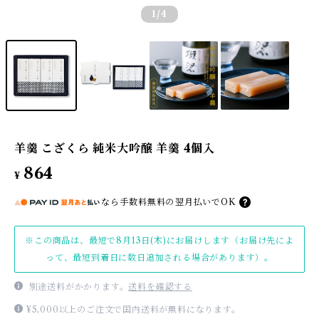
1
/4
羊羹 こざくら 純米大吟醸 羊羹 4個入
864
¥
なら
手数料無料の
翌月払いでOK
※この商品は、最短で8月13日(木)にお届けします（お届け先によ
って、最短到着日に数日追加される場合があります）。
別途送料がかかります。
送料を確認する
¥5,000以上のご注文で国内送料が無料になります。