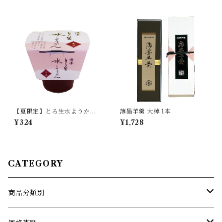
ゃん マドンナ 道後温泉 松山城
限定パッケージ 老舗 名店 銘菓
【夏限定】とろ生水ようか
薄墨羊羹 大棹 1本
ん 小豆 単品 【季節限定/
¥324
¥1,728
期間限定】
CATEGORY
商品分類別