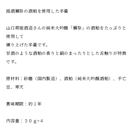
銘酒獺祭の酒粕を使用した羊羹
山口県旭酒造さんの純米大吟醸「獺祭」の酒粕をたっぷりと
使用して
練り上げた羊羹です。
甘酒のような酒粕の香りと餡のまったりとした舌触りが特徴
です。
原材料：砂糖（国内製造）、酒粕（純米大吟醸酒粕）、手亡
豆、寒天
賞味期限：約１年
内容量：５０ｇ×４