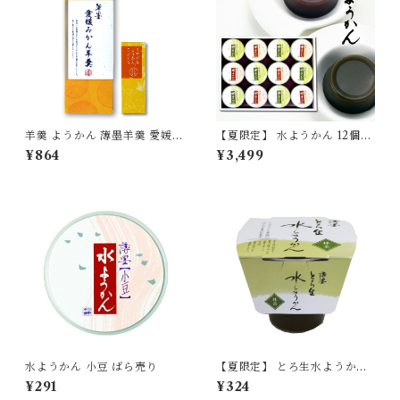
羊羹 ようかん 薄墨羊羹 愛媛み
【夏限定】 水ようかん 12個
かん 4個入 ひとくち 一口 ミニ
セット 【季節限定/期間限定】
¥864
¥3,499
和菓子 デザート 贈り物 プレゼ
ント ギフト
水ようかん 小豆 ばら売り
【夏限定】 とろ生水ようか
ん 抹茶 (まっちゃ) 単品
¥291
¥324
【季節限定/期間限定】