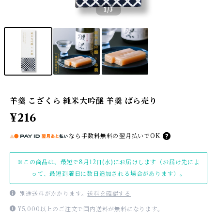
1
/3
羊羹 こざくら 純米大吟醸 羊羹 ばら売り
¥216
なら
手数料無料の
翌月払いでOK
※この商品は、最短で8月12日(水)にお届けします（お届け先によ
って、最短到着日に数日追加される場合があります）。
別途送料がかかります。
送料を確認する
¥5,000以上のご注文で国内送料が無料になります。