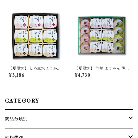
【夏限定】 とろ生水ようかん
【夏限定】 羊羹 ようかん 薄墨
9個入 詰合せ 【季節限定/期間
羊羹 水ようかん とろ生水よう
¥3,186
¥4,730
限定】
かん 夏 ギフト セット 贈り物
贈答品 お中元 御中元 プレゼン
ト 【季節限定/期間限定】
CATEGORY
商品分類別
薄墨羊羹こざくら
価格帯別