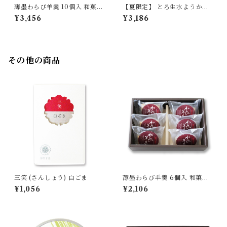
薄墨わらび羊羹 10個入 和菓子
【夏限定】 とろ生水ようかん
デザート ご贈答 ギフト プレゼ
9個入 詰合せ 【季節限定/期間
¥3,456
¥3,186
ント 御中元 御歳暮
限定】
その他の商品
三笑 (さんしょう) 白ごま
薄墨わらび羊羹 6個入 和菓子
デザート ご贈答 ギフト プレゼ
¥1,056
¥2,106
ント 御中元 御歳暮