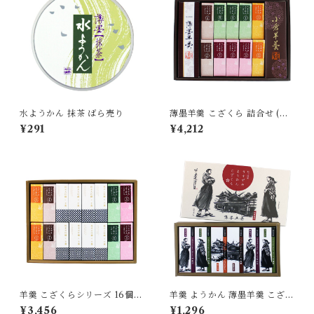
水ようかん 抹茶 ばら売り
薄墨羊羹 こざくら 詰合せ (薄
墨羊羹小棹/小倉羊羹/薄墨羊羹
¥291
¥4,212
こざくら10本) 和菓子 デザー
ト スイーツ 贈り物 プレゼント
ギフト お土産 お歳暮
羊羹 こざくらシリーズ 16個セ
羊羹 ようかん 薄墨羊羹 こざく
ット 詰合せ (純米大吟醸羊羹/
ら 松山 道後めぐり 6個入 愛媛
¥3,456
¥1,296