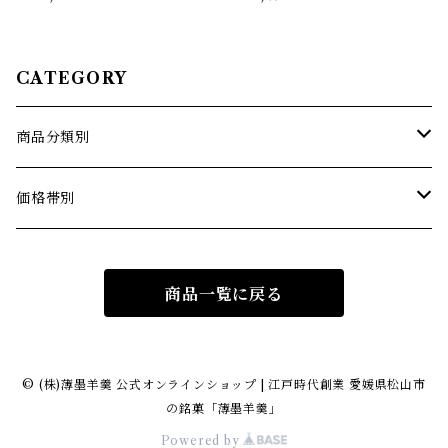
小豆/抹茶/黒糖/愛媛みかん)
松山 茂本ヒデキチ コラボ 坊ち
ゃん マドンナ 道後温泉 松山城
限定パッケージ 老舗 名店 銘菓
CATEGORY
商品分類別
薄墨羊羹こざくら
価格帯別
薄墨羊羹小棹
1500円までの商品
商品一覧に戻る
薄墨羊羹大棹
1501円から2500円までの商品
薄墨羊羹こざくら 松山道後めぐり
2501円から3500円までの商品
© (株)薄墨羊羹 公式オンラインショップ | 江戸時代創業 愛媛県松山市
の銘菓「薄墨羊羹」
純米大吟醸羊羹
3501円以上の商品
Powered by