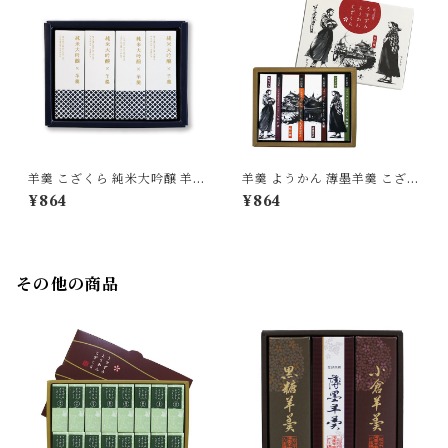
羊羹 こざくら 純米大吟醸 羊羹
羊羹 ようかん 薄墨羊羹 こざく
4個入
ら 松山 道後めぐり 4個入 愛媛
¥864
¥864
松山 茂本ヒデキチ コラボ 坊ち
ゃん マドンナ 道後温泉 松山城
限定パッケージ 老舗 名店 銘菓
その他の商品