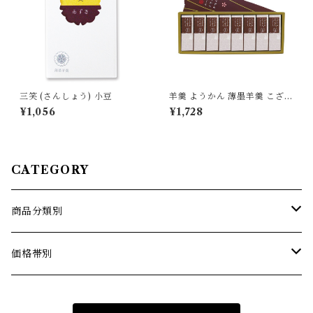
三笑 (さんしょう) 小豆
羊羹 ようかん 薄墨羊羹 こざく
ら 黒糖 8個入
¥1,056
¥1,728
CATEGORY
商品分類別
薄墨羊羹こざくら
価格帯別
薄墨羊羹小棹
1500円までの商品