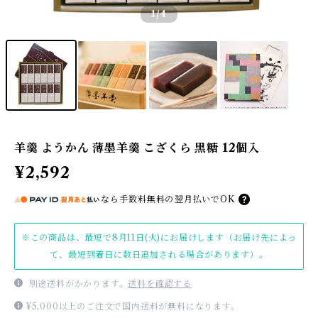
1
/4
羊羹 ようかん 薄墨羊羹 こざくら 黒糖 12個入
¥2,592
なら
手数料無料の
翌月払いでOK
※この商品は、最短で8月11日(火)にお届けします（お届け先によっ
て、最短到着日に数日追加される場合があります）。
別途送料がかかります。
送料を確認する
¥5,000以上のご注文で国内送料が無料になります。