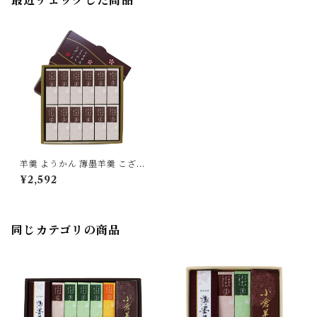
最近チェックした商品
羊羹 ようかん 薄墨羊羹 こざく
ら 黒糖 12個入
¥2,592
同じカテゴリの商品