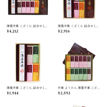
薄墨羊羹 こざくら 詰合せ (薄
薄墨羊羹 こざくら 詰合せ (薄
墨羊羹小棹/小倉羊羹/薄墨羊羹
墨羊羹小棹/小倉羊羹/薄墨羊羹
¥4,212
¥2,916
こざくら10本) 和菓子 デザー
こざくら4本) 和菓子 デザート
ト スイーツ 贈り物 プレゼント
スイーツ 贈り物 プレゼント ギ
ギフト お土産 お歳暮
フト お土産 お歳暮
薄墨羊羹 こざくら 詰合せ (薄
羊羹 ようかん 薄墨羊羹 こざく
墨羊羹小棹/薄墨羊羹こざくら
ら 12個入 ひとくち 一口 ミニ
¥1,944
¥2,592
4本) 和菓子 デザート スイーツ
和菓子 デザート 贈り物 プレゼ
贈り物 プレゼント ギフト お土
ント ギフト
産 お歳暮