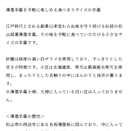
薄墨羊羹を手軽に楽しめる食べきりサイズの羊羹
江戸時代とされる創業以来変わらぬ味を守り続ける伝統の松
山銘菓薄墨羊羹。その味を手軽に食べていただける小さなサ
イズの羊羹です。
砂糖は純度の高い白ザラメを使用しており、すっきりとした
甘さが特徴です。小豆は北海道産、寒天は最高級糸寒天を使
用し、まったりとした舌触りの中にほんのりと抹茶が薫りま
す。
※薄墨羊羹小棹、大棹に入っている白い豆は入っておりませ
ん。
＜薄墨羊羹の歴史＞
松山市の西法寺にある名桜薄墨桜に因んでおり、中に入って