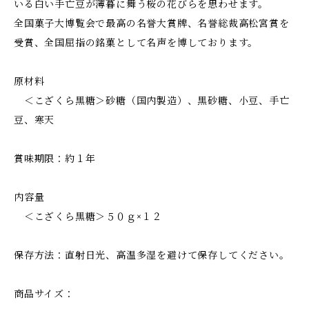
いる白い手亡豆が薄暮に舞う桜の花びらを思わせます。
全国菓子大博覧会で最高の名誉大賞牌、名誉総裁高松宮賞を
受賞、全国屈指の銘菓として名声を博しております。
原材料
＜こざくら黒糖＞砂糖（国内製造）、黒砂糖、小豆、手亡
豆、寒天
賞味期限：約１年
内容量
＜こざくら黒糖＞５０ｇ×１２
保存方法：直射日光、高温多湿を避けて保存してください。
商品サイズ：