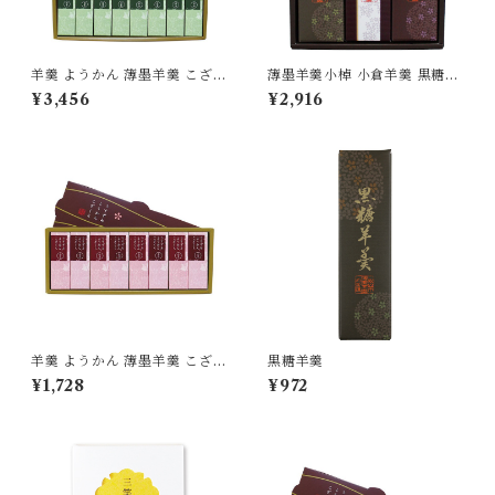
羊羹 ようかん 薄墨羊羹 こざく
薄墨羊羹小棹 小倉羊羹 黒糖羊
ら 抹茶 16個入
羹 3本 詰合せ ご贈答 ギフト
¥3,456
¥2,916
プレゼント 御中元 御歳暮
羊羹 ようかん 薄墨羊羹 こざく
黒糖羊羹
ら 小豆 8個入
¥1,728
¥972