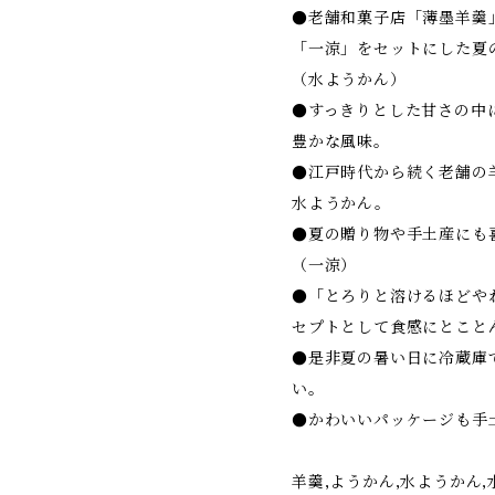
●老舗和菓子店「薄墨羊羹
「一涼」をセットにした夏
（水ようかん）
●すっきりとした甘さの中
豊かな風味。
●江戸時代から続く老舗の
水ようかん。
●夏の贈り物や手土産にも
（一涼）
●「とろりと溶けるほどや
セプトとして食感にとこと
●是非夏の暑い日に冷蔵庫
い。
●かわいいパッケージも手
羊羹,ようかん,水ようかん,