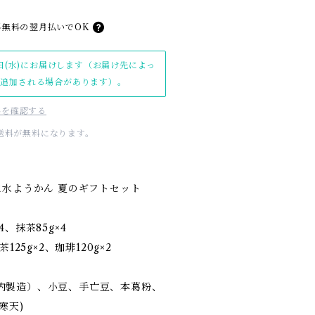
料無料の
翌月払いでOK
日(水)にお届けします（お届け先によっ
日追加される場合があります）。
料を確認する
内送料が無料になります。
生水ようかん 夏のギフトセット
、抹茶85g×4
125g×2、珈琲120g×2
内製造）、小豆、手亡豆、本葛粉、
寒天)