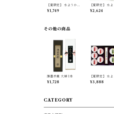
【夏限定】 水ようかん
【夏限定】 水
6個 セット 【季節限
9個 セット 【
¥1,749
¥2,624
定/期間限定】
定/期間限定】
その他の商品
薄墨羊羹 大棹 1本
【夏限定】 水
薄墨羊羹小棹 詰
¥1,728
¥3,888
セット ギフト 
贈答品 贈り物 
ント 【季節限定
限定】
CATEGORY