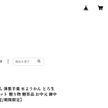
ト
ん 薄墨羊羹 水ようかん とろ生
ット 贈り物 贈答品 お中元 御中
定/期間限定】