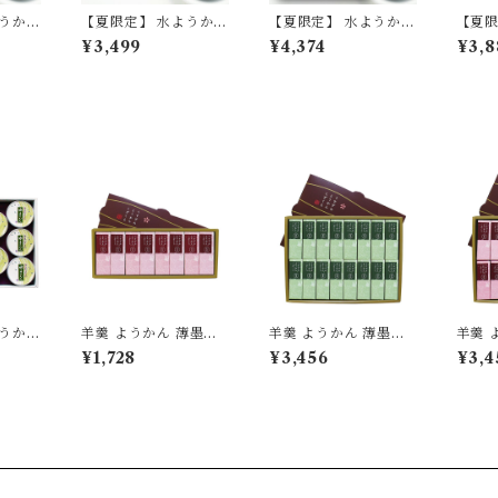
ようかん
【夏限定】 水ようかん
【夏限定】 水ようかん
【夏限
季節限
12個 セット 【季節限
15個 セット 【季節限
薄墨羊
¥3,499
¥4,374
¥3,8
定/期間限定】
定/期間限定】
セット
贈答品
ント 
限定
ようかん
羊羹 ようかん 薄墨羊
羊羹 ようかん 薄墨羊
羊羹 
合せ
羹 こざくら 小豆 8個
羹 こざくら 抹茶 16個
羹 こ
¥1,728
¥3,456
¥3,4
お中元
入
入
入
プレゼ
/期間