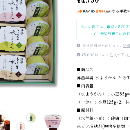
¥4,730
なら
手数
※この商品は、最短で8月12
て、最短到着日に数
別途送料がかかります。
送
¥5,000以上のご注文で国
■商品名
薄墨羊羹 水ようかん とろ
■内容量
（水ようかん）：小豆85g×4
（一涼）：小豆125g×2、抹茶
■原材料
（水羊羹小豆）：砂糖（国
寒天／増粘剤(増粘多糖類、