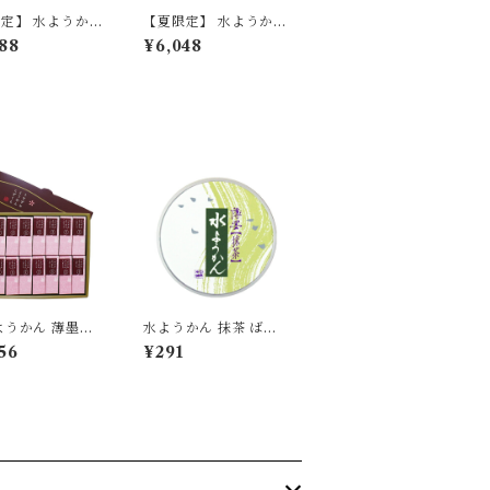
定】 水ようかん
【夏限定】 水ようかん
羹小棹 詰合せ
薄墨羊羹大棹 小倉羊羹
88
¥6,048
 ギフト お中元
大棹 詰合せ 和菓子 ギ
 贈り物 プレゼ
フト 贈答品 お中元 プ
【季節限定/期間
レゼント 【季節限定/
】
期間限定】
ようかん 薄墨羊
水ようかん 抹茶 ばら
ざくら 小豆 16個
売り
56
¥291