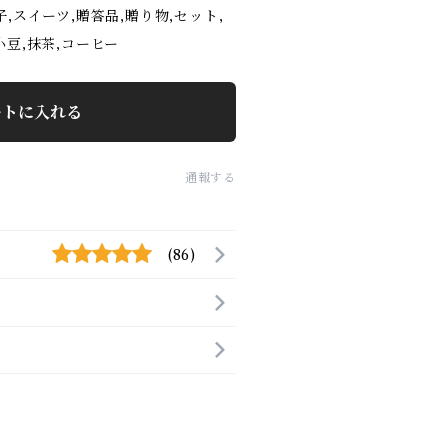
子,スイーツ,贈答品,贈り物,セット,
小豆,抹茶,コーヒー
ートに入れる
通報する
(86)