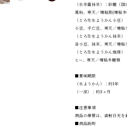
（水羊羹抹茶）：砂糖（国
葛粉、寒天／増粘剤(増粘多
（とろ生水ようかん小豆）
小豆、手亡豆、寒天／増粘
（とろ生水ようかん抹茶）
言小豆、抹茶、寒天／増粘
（とろ生水ようかん珈琲）
ヒー、寒天／増粘多糖類
■賞味期限
（水ようかん）：約1年
（一涼）：約5ヶ月
■注意事項
商品の保管は、直射日光を
■商品説明