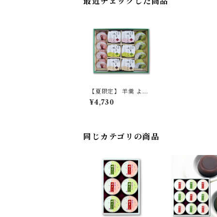
最近チェックした商品
【夏限定】 羊羹 よう
かん 薄墨羊羹 水よう
¥4,730
かん とろ生水ようかん
夏 ギフト セット 贈り
物 贈答品 お中元 御中
元 プレゼント 【季節
限定/期間限定】
同じカテゴリの商品