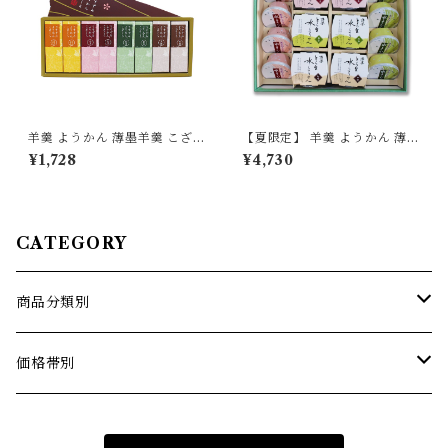
羊羹 ようかん 薄墨羊羹 こざく
【夏限定】 羊羹 ようかん 薄墨
ら 8個入 ひとくち 一口 ミニ
羊羹 水ようかん とろ生水よう
¥1,728
¥4,730
和菓子 デザート 贈り物 プレゼ
かん 夏 ギフト セット 贈り物
ント ギフト
贈答品 お中元 御中元 プレゼン
ト 【季節限定/期間限定】
CATEGORY
商品分類別
薄墨羊羹こざくら
価格帯別
薄墨羊羹小棹
1500円までの商品