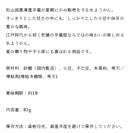
松山銘菓薄墨羊羹が夏期にのみ販売をする水ようかん。
すっきりとした甘さの中にも、しっかりとした小豆や抹茶の
豊かな風味。
江戸時代から続く老舗の羊羹屋ならではの味わいが楽しめる
水ようかん。
夏の贈り物や手土産にも喜ばれる商品です。
原材料：砂糖（国内製造）、小豆、手亡豆、本葛粉、寒天／
増粘剤(増粘多糖類、寒天)
賞味期限：約1年
内容量：85g
保存方法：直射日光、高温多湿を避けて保存してください。