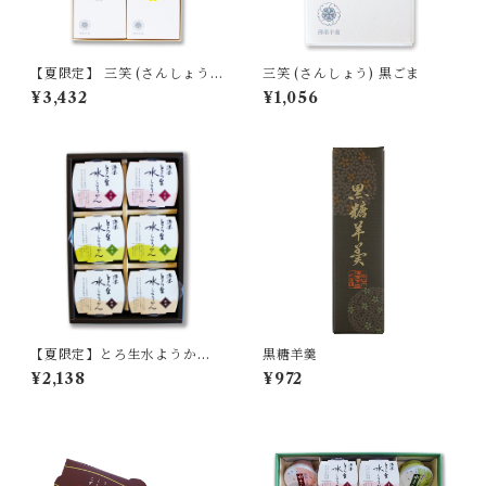
【夏限定】 三笑 (さんしょう)
三笑 (さんしょう) 黒ごま
４本入り 詰合せ 【定番3種／
¥3,432
¥1,056
期間限定はちみつレモン】
【夏限定】とろ生水ようかん
黒糖羊羹
6個入 詰合せ 【季節限定/期間
¥2,138
¥972
限定】