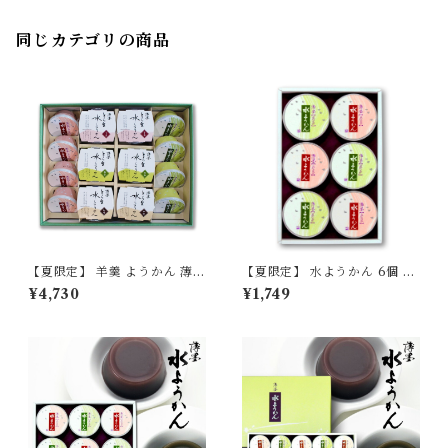
同じカテゴリの商品
【夏限定】 羊羹 ようかん 薄墨
【夏限定】 水ようかん 6個 セ
羊羹 水ようかん とろ生水よう
ット 【季節限定/期間限定】
¥4,730
¥1,749
かん 夏 ギフト セット 贈り物
贈答品 お中元 御中元 プレゼン
ト 【季節限定/期間限定】