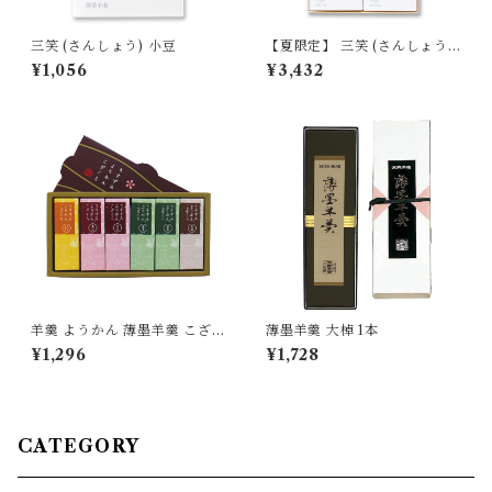
三笑 (さんしょう) 小豆
【夏限定】 三笑 (さんしょう)
４本入り 詰合せ 【定番3種／
¥1,056
¥3,432
期間限定はちみつレモン】
羊羹 ようかん 薄墨羊羹 こざく
薄墨羊羹 大棹 1本
ら 6個入 ひとくち 一口 ミニ
¥1,296
¥1,728
和菓子 デザート 贈り物 プレゼ
ント ギフト
CATEGORY