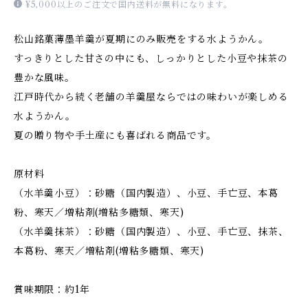
¥5,000以上のご注文で国内送料が無料になります。
松山銘菓薄墨羊羹が夏期にのみ販売をする水ようかん。
すっきりとした甘さの中にも、しっかりとした小豆や抹茶の
豊かな風味。
江戸時代から続く老舗の羊羹屋ならではの味わいが楽しめる
水ようかん。
夏の贈り物や手土産にも喜ばれる商品です。
原材料
（水羊羹小豆）：砂糖（国内製造）、小豆、手亡豆、本葛
粉、寒天／増粘剤(増粘多糖類、寒天)
（水羊羹抹茶）：砂糖（国内製造）、小豆、手亡豆、抹茶、
本葛粉、寒天／増粘剤(増粘多糖類、寒天)
賞味期限：約1年