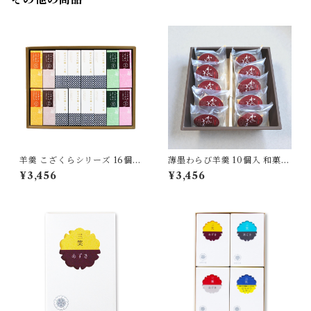
羊羹 こざくらシリーズ 16個セ
薄墨わらび羊羹 10個入 和菓子
ット 詰合せ (純米大吟醸羊羹/
デザート ご贈答 ギフト プレゼ
¥3,456
¥3,456
小豆/抹茶/黒糖/愛媛みかん)
ント 御中元 御歳暮