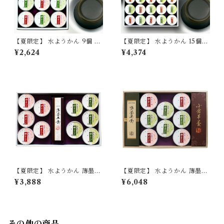
【夏限定】 水ようかん 9個 セ
【夏限定】 水ようかん 15個
ット 【季節限定/期間限定】
セット 【季節限定/期間限定】
¥2,624
¥4,374
【夏限定】 水ようかん 薄墨羊
【夏限定】 水ようかん 薄墨羊
羹小棹 詰合せ セット ギフト
羹大棹 小倉羊羹大棹 詰合せ 和
¥3,888
¥6,048
お中元 贈答品 贈り物 プレゼン
菓子 ギフト 贈答品 お中元 プ
ト 【季節限定/期間限定】
レゼント 【季節限定/期間限
定】
その他の商品