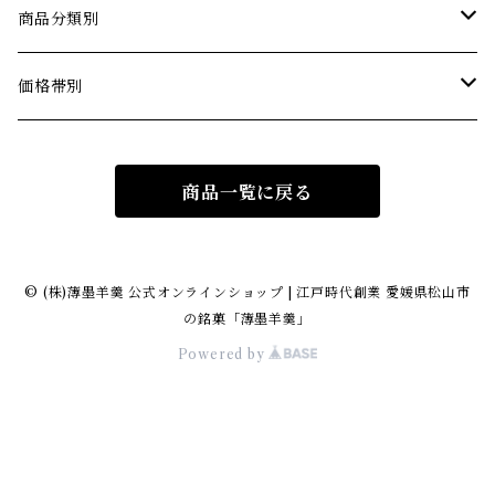
商品分類別
薄墨羊羹こざくら
価格帯別
薄墨羊羹小棹
1500円までの商品
商品一覧に戻る
薄墨羊羹大棹
1501円から2500円までの商品
薄墨羊羹こざくら 松山道後めぐり
2501円から3500円までの商品
© (株)薄墨羊羹 公式オンラインショップ | 江戸時代創業 愛媛県松山市
の銘菓「薄墨羊羹」
純米大吟醸羊羹
3501円以上の商品
Powered by
ウスズミキューブ
どら焼き