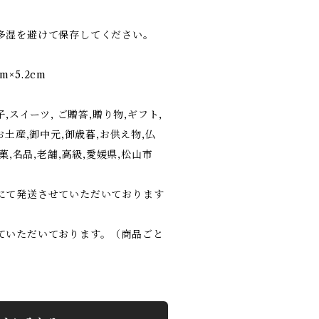
多湿を避けて保存してください。
m×5.2cm
,スイーツ, ご贈答,贈り物,ギフト,
お土産,御中元,御歳暮,お供え物,仏
菓,名品,老舗,高級,愛媛県,松山市
にて発送させていただいております
ていただいております。（商品ごと