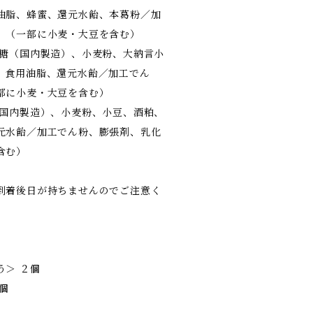
油脂、蜂蜜、還元水飴、本葛粉／加
、（一部に小麦・大豆を含む）
糖（国内製造）、小麦粉、大納言小
、食用油脂、還元水飴／加工でん
部に小麦・大豆を含む）
国内製造）、小麦粉、小豆、酒粕、
元水飴／加工でん粉、膨張剤、乳化
含む）
到着後日が持ちませんのでご注意く
＞ ２個
個