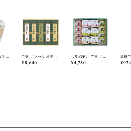
生水よ
羊羹 ようかん 薄墨羊
【夏限定】 羊羹 よう
黒糖
コーヒ
羹 大棹 桐箱入り 5本
かん 薄墨羊羹 水よう
¥8,640
¥4,730
¥972
限定/期
セット
かん とろ生水ようかん
夏 ギフト セット 贈り
物 贈答品 お中元 御中
元 プレゼント 【季節
限定/期間限定】