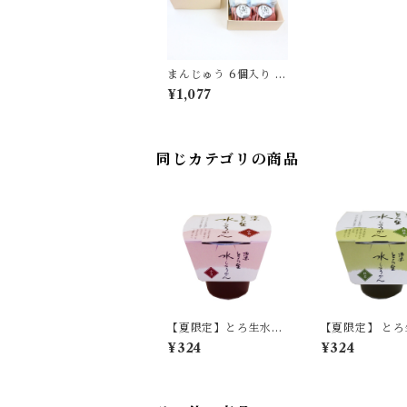
まんじゅう 6個入り 詰
合せ 薄墨羊羹 和菓子
¥1,077
デザート スイーツ 贈
り物 プレゼント ギフ
ト お土産
同じカテゴリの商品
【夏限定】とろ生水よ
【夏限定】 と
うかん 小豆 単品
うかん 抹茶 (
¥324
¥324
【季節限定/期間限
ゃ) 単品 【季節
定】
間限定】