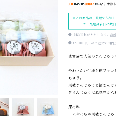
なら
手数
※この商品は、最短で8月11
て、最短到着日に数
別途送料がかかります。
送
¥5,000以上のご注文で国
直営店で人気のまんじゅう
やわらかい生地と餡ファン
じゅう。
黒糖まんじゅうと酒まんじ
ぎまんじゅうは風味豊かな
原材料
＜やわらか黒糖まんじゅう