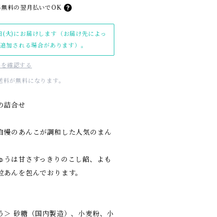
料無料の
翌月払いでOK
日(火)にお届けします（お届け先によっ
日追加される場合があります）。
料を確認する
内送料が無料になります。
の詰合せ
自慢のあんこが調和した人気のまん
ゅうは甘さすっきりのこし餡、よも
粒あんを包んでおります。
＞ 砂糖（国内製造）、小麦粉、小