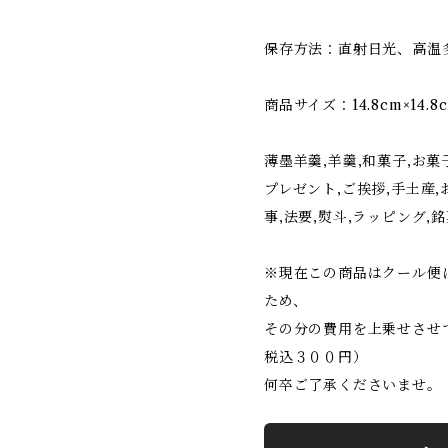
保存方法：直射日光、高温
商品サイズ：14.8cm×14.8c
薄墨羊羹,羊羹,和菓子,お菓子
プレゼント,ご挨拶,手土産,
事,法要,熨斗,ラッピング,銘
※現在この商品はクール便
ため、
その分の費用を上乗せさせ
税込３００円）
何卒ご了承くださいませ。