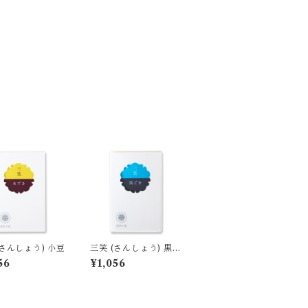
(さんしょう) 小豆
三笑 (さんしょう) 黒ご
ま
56
¥1,056