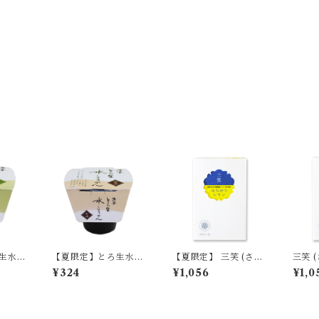
ろ生水よ
【夏限定】とろ生水よ
【夏限定】 三笑 (さん
三笑 
まっち
うかん 珈琲 (コーヒ
しょう) はちみつレモ
¥324
¥1,056
¥1,0
限定/期
ー) 単品 【季節限定/期
ン 単品 【季節限定/期
間限定】
間限定】