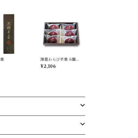
羊羹
薄墨わらび羊羹 6個入
和菓子 デザート ご贈
¥2,106
答 ギフト プレゼント
御中元 御歳暮