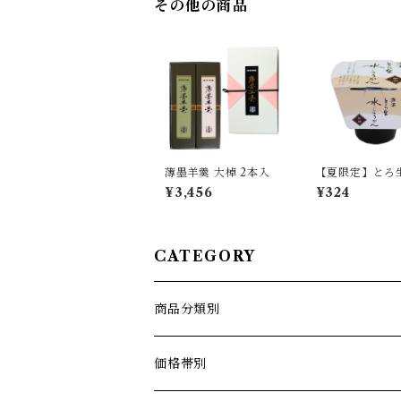
その他の商品
薄墨羊羹 大棹 2本入
【夏限定】とろ
うかん 珈琲 (
¥3,456
¥324
ー) 単品 【季節
間限定】
CATEGORY
商品分類別
薄墨羊羹こざくら
価格帯別