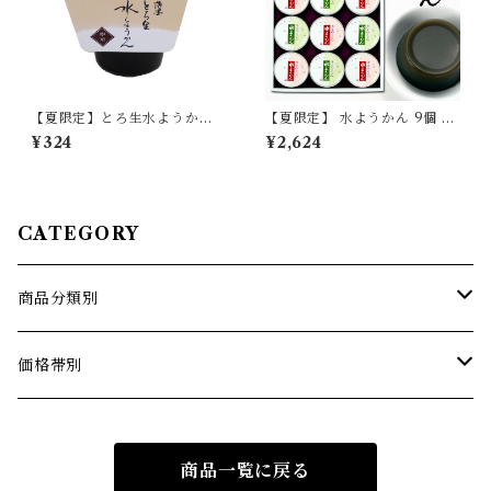
【夏限定】とろ生水ようか
【夏限定】 水ようかん 9個 セ
ん 珈琲 (コーヒー) 単品
ット 【季節限定/期間限定】
¥324
¥2,624
【季節限定/期間限定】
CATEGORY
商品分類別
薄墨羊羹こざくら
価格帯別
薄墨羊羹小棹
1500円までの商品
商品一覧に戻る