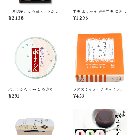
【夏限定】とろ生水ようかん
羊羹 ようかん 薄墨羊羹 こざく
6個入 詰合せ 【季節限定/期間
ら 6個入 ひとくち 一口 ミニ
¥2,138
¥1,296
限定】
和菓子 デザート 贈り物 プレゼ
ント ギフト
水ようかん 小豆 ばら売り
ウスズミキューブ キャラメル
1箱
¥291
¥453